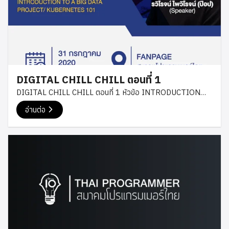
และอีกอย่างก็เป็นวุฒิการศึกษาก็ยังสำคัญ อย่างสุดท้ายทัศนคติ
ตรงกับธุรกิจ หรือไม่ ประสบการณ์การทำงานในองค์กรท่ใหญ่ใน
ด้านพลังงาน องค์กรที่ใหญ่นั้นมีกำลังให้การหาพนักงานมากเลย
โดยสามารถหาพนักงานได้หลากหลาย หรือ จะหาแบบเจาะจงเฉพาะ
สายงานก็ทำได้ไม่ได้เป็นเรื่องยาก แต่เรื่องใหญ่ขององค์กรที่ใหญ่
วัฒธรรมทางองค์กรมากกว่าอีกอย่าง คือ องค์กรที่เติมโตไวจะ
DIGITAL CHILL CHILL ตอนที่ 1
ต้องการ พนักงานที่พร้อมจะเรื่องรู้อะไรใหม่ๆ ในยุคของ new
DIGITAL CHILL CHILL ตอนที่ 1 หัวข้อ INTRODUCTION
normal คนไปธนาคารน้อยลงธนาคารปรับตัวกันอย่างไง โดย
TO A BIG DATA PROJECT Introduction to a big data
ธนาคารได้มองเรื่องอุปกรณ์ใดที่ใกล้กับลูกค้าที่สุด หนีไม่พ้น
อ่านต่อ
project คุณรวิโรจน์ ไพวิโรจน์ วันศุกร์ที่ 31 กรกฎาคม 2020
โทรศัพท์เลยมีการทำธุรกรรมทางการเงินเป็นเรื่องที่ง่ายขึ้น โดยทั้ง
Big Data คือข้อมูลจำนวนมาก และทุกประเภทก็คือ Big Data ยัง
ทางอัตโนมัติ หรือ ระบบออนไลน์จึงทำให้สาขาย่อๆเล็กๆต้องค่อยๆ
แบ่งได้ 4 ลักษณะดังนี้ Volume : ข้อมูลจำนวนมหาศาล หรือ เป็น
ปิดตัวลงแต่ว่าการทำธุรกรรมมางการเงินเป็นเรื่องที่ง่ายเลยต้อง
ข้อมูลที่เยอะแล้วแต่ยะงเพิ่มขนาดออกไปได้อีกเรื่อยๆ Variety :
ระวังการโดนโกง ธนาคารก็ช่วยในการป้องกันระบบให้เรา และ ใน
ข้อมูลที่หลากหลาย หรือ ข้อมูลที่ไม่ใช่ชนิดเดียวกัน เช่น ในหนึ่ง Big
คำแนะนำการใช้งานให้กับคนที่มีอายุเรื่องการทำงานของระบบ เช่น
Data จะมีทั้ง รูปภาพ เสียง วิดิโอ และข้อความ เป็นต้น Velocity :
กัน การสมัครงานทางธนาคารควรทำอย่างไรบ้าง เริ่มด้วยการยืน
[…]
ใบสมัครจะมี 2 […]