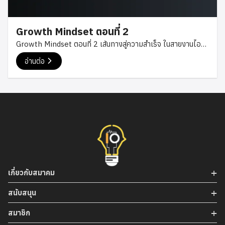
Growth Mindset ตอนที่ 2
Growth Mindset ตอนที่ 2 เส้นทางสู่ความสำเร็จ ในสายงานไอที
การเตรียมตัวก่อนหางาน การหางาน สัมภาษณ์งาน คุณจักรี
อ่านต่อ
บุณยนฤธี คุณไกรรัฐ รักสกุล คุณชนชน ทรัพย์อนันต์ไพศาล วัน
เสาร์ที่ 25 กรกฎาคม 2020 เวลาตั้งแต่ 21:00-22:00 น
การเตรียมตัวก่อนที่จะหางาน การหางานก็เหมือนกับการ
ขายของ มีอะไรก็ต้องใส่ให้หมดทุกอย่างที่ดีของเราไปเพื่อที่จะให้
คนที่จะรับทำงานได้ตัดสินใจได้งาน Resume เป็นสิ่งที่สำคัญเหมือน
กันระดับต้นๆ และ Resume ที่ดีควรเป็นภาษาอังกฤษเพราะว่าจะได้
สมัครได้ทั้งในไทย และต่างชาติ อะไรที่ควรอยู่ใน Resume บ้าง ก็
จะมี ชื่อ อายุ ประสบการณ์การทำงาน ใช้ที่ไปฝึกงานมาก็ได้สำหรับ
เด็กจบใหม่ และในเรื่องประสบการณ์ทำงาน ตำแหน่งงานไม่ตรง
เกี่ยวกับสมาคม
สายที่จบมาอย่าไปกลัวลองยื่นไปก่อนบ้างที่ HR แค่เขียนขึ้นมาว่าถ้า
มีแต่ถ้าไม่มีก็ลองส่งมาดูของเพียงเราคิดว่าเราทำงานนี้ได้ไม่ต้อง
สนับสนุน
ลองดูก่อน และ ความสามารถจะช่วยเสริมได้อะไรที่เราขาดด้านไหน
สมาชิก
เราต้องใช้ความสามารถมาเพิ่มเพื่อที่จะ เอามาสู้กับคนที่มี
ประสบการณ์ทำงานเยอะๆได้ ต้องให้ละเอียดนิดหน่อยเรื่องการ