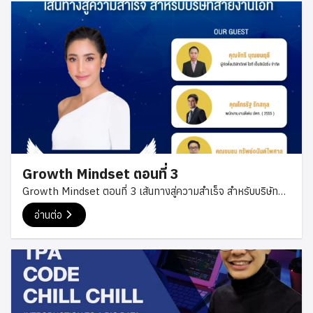
Growth Mindset ตอนที่ 3
Growth Mindset ตอนที่ 3 เส้นทางสู่ความสำเร็จ สำหรับบริษัท
สายงานไอที ดำเนินรายการโดย คุณปัญญดา คล้ายโพธิ์ทอง ร่วม
อ่านต่อ
ตอบคำถามโดย คุณจักรี บุณยนฤธี คุณไกรรัฐ รักสกุล คุณชนชน
ทรัพย์อนันต์ไพศาล ปัจจุบันเด็กจบใหม่อยากทำงานในสาย
Software House และสาย IT มาก และ ควรทำอยากไงถึงให้ได้
งาน ในการรับพนักงานส่วนใหญ่จะมองในหลายๆองค์ประกอบ แต่
อย่างแรกจะเน้นในเรื่องประสบการณ์การทำงานว่าเคยทำอะไรมา
บ้าง ต่อมาจะที่จะดู คือ ใบเซอร์ว่าเหมาะสมกับงานของบริษัทไหม