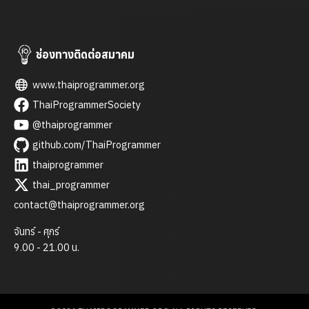
ประสบการณ์ที่ จะทำให้อะไรหลายๆอยากของเราเปลี่ยนไปได้
เรื่องวัฒนธรรมองค์กรค่อนข้างที่จะแตกต่างกันออกไป บ้างที่
ก็เป็นอีกอย่างหนึ่ง ตัวอย่างเช่น การเข้างาน การเลิกงาน การ
ทักทาย ความแตกต่างอันนี้ต้องปรับตัวให้เข้าได้การฝึกงานจนต้อง
ช่องทางติดต่อสมาคม
มีการเตรียมตัวศึกษา หาความรู้ว่าบ้างแต่ว่า บางที่อาจจะได้ต้อง
www.thaiprogrammer.org
ทำงานแทนตำแหน่งที่มีตำแหน่งจริงๆก็ได้ […]
ThaiProgrammerSociety
@thaiprogrammer
github.com/ThaiProgrammer
thaiprogrammer
thai_programmer
contact@thaiprogrammer.org
จันทร์ - ศุกร์
9.00 - 21.00 น.