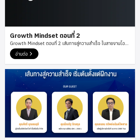
Growth Mindset ตอนที่ 2
Growth Mindset ตอนที่ 2 เส้นทางสู่ความสำเร็จ ในสายงานไอที
การเตรียมตัวก่อนหางาน การหางาน สัมภาษณ์งาน คุณจักรี
อ่านต่อ
บุณยนฤธี คุณไกรรัฐ รักสกุล คุณชนชน ทรัพย์อนันต์ไพศาล วัน
เสาร์ที่ 25 กรกฎาคม 2020 เวลาตั้งแต่ 21:00-22:00 น
การเตรียมตัวก่อนที่จะหางาน การหางานก็เหมือนกับการ
ขายของ มีอะไรก็ต้องใส่ให้หมดทุกอย่างที่ดีของเราไปเพื่อที่จะให้
คนที่จะรับทำงานได้ตัดสินใจได้งาน Resume เป็นสิ่งที่สำคัญเหมือน
กันระดับต้นๆ และ Resume ที่ดีควรเป็นภาษาอังกฤษเพราะว่าจะได้
สมัครได้ทั้งในไทย และต่างชาติ อะไรที่ควรอยู่ใน Resume บ้าง ก็
จะมี ชื่อ อายุ ประสบการณ์การทำงาน ใช้ที่ไปฝึกงานมาก็ได้สำหรับ
เด็กจบใหม่ และในเรื่องประสบการณ์ทำงาน ตำแหน่งงานไม่ตรง
สายที่จบมาอย่าไปกลัวลองยื่นไปก่อนบ้างที่ HR แค่เขียนขึ้นมาว่าถ้า
มีแต่ถ้าไม่มีก็ลองส่งมาดูของเพียงเราคิดว่าเราทำงานนี้ได้ไม่ต้อง