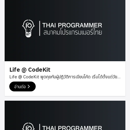
ภาพที่เราคิดอาจจะเป็นภาพของกลุ่มคนที่ตั้งหน้าตั้งตาจ้องหน้าจอ
ที่ปรากฏภาษาที่คนทั่วไปยากจะเข้าใจ ต้องทำงานร่วมกันอย่างหลีก
เลี่ยงไม่ได้เพราะว่ามีการนำแต่ละส่วนมาประกอบกันในตอนท้ายเพื่อ
ให้ได้มาซึ่งผลงานแสนประทับใจชิ้นหนึ่งที่พร้อมจะส่งไปให้กับลูกค้า
จึงจำเป็นต้องมีที่ทำงานเป็นหลักแหล่งเพื่อที่ทุกคนจะสามารถ
ประสานงานกันได้อย่างเป็นระบบ สิ่งเหล่านี้อาจไม่เกิดขึ้นเลยกับ
Wing Develop สตูดิโอสำหรับโปรแกรมเมอร์ไฟแรงที่มี
วัฒนธรรมองค์กรที่เอื้อให้ทุกที่บนโลกคือที่ทำงาน Wing Develop
คือ Develop Studio ขนาดไม่ใหญ่มาก โดยการนำของ
ภควัฒน์ บุญยัง หรือที่หลายคนเรียกว่า อาจารย์แมค CEO ประจำ
Life @ CodeKit
บริษัท Wing Develop และเป็นผู้สอน ด้านการเขียน Java script
Life @ CodeKit พูดคุยกับผู้ปฏิวัติการเขียนโค้ด เริ่มได้ตั้งแต่วัย
แห่ง CodeCamp ที่สนับสนุนโดย Software Park Thailand
มัธยม เมื่อไม่กี่ปีมานี้ คุณอาจจะเคยได้ยินว่ากระทรวง
และสมาคมโปรแกรมเมอร์ไทย นอกจากนี้ยังได้รับโอกาสเป็น
อ่านต่อ
ศึกษาธิการได้ปรับหลักสูตรการศึกษาใหม่ในประเด็นเรื่อง “การเพิ่ม
อาจารย์พิเศษบรรยายในระดับมหาวิทยาลัยอีกด้วย ซึ่ง Wing
วิชาการเขียนโปรแกรมลงไปในหลักสูตรของเด็กประถมและมัธยม”
Develop มีความพิเศษด้านวัฒนธรรมองค์กรที่ไม่เหมือนใคร
ท่ามกลางเสียงวิพากษ์วิจารณ์มากมายที่เกิดขึ้น ผู้ก่อตั้ง CodeKit
เรียกได้ว่าติดปีกให้กับพนักงานทุกคนตามชื่อเลยทีเดียว ปีกแห่ง
คุณไพบูลย์ พนัสบดี ได้เล็งเห็นถึงปัญหาที่เกิดขึ้นจึงได้ริเริ่มสร้างรูป
อิสระในการทำงาน: ที่ทำงานที่ไม่ใช่ออฟฟิศ และออฟฟิศที่ไม่ใช่ที่
แบบการเรียนการสอนโค้ดสำหรับเด็กไทยขึ้น ในบทความนี้
ทำงาน […]
Software Park CodeCamp จะพาไปพูดคุยกับคุณไพบูลย์ พนัส