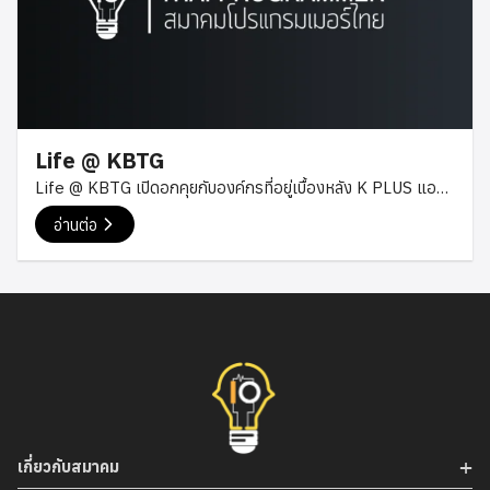
บดี ผู้ก่อตั้ง CodeKit องค์กรที่ทำให้การเรียนการสอนสำหรับเด็ก
นักเรียนง่ายขึ้น ในหัวข้อเกี่ยวกับวัฒนธรรมองค์กร และตำแหน่ง
งานต่าง ๆ ในสายไอทีอันเป็นโอกาสของคนทำงานไอทีในไทยให้เข้า
มาสมัครกัน รู้จัก CodeKit จุดเริ่มต้นของ CodeKit เริ่ม
มาจากการที่คุณไพบูลย์ได้เป็นผู้สอนเรื่อง React ที่ Software
Park CampCamp#1 และค้นพบว่าในต่างประเทศมีเว็บไซต์อินเท
Life @ KBTG
อร์แอคทีฟสำหรับการเขียนโค้ดทำให้การเขียนโค้ดเป็นเรื่องง่ายขึ้น
Life @ KBTG เปิดอกคุยกับองค์กรที่อยู่เบื้องหลัง K PLUS แอพ
แต่เมื่อนำมาใช้สอนจริง ก็พบปัญหาด้านภาษา ผู้เรียนค่อนข้างใช้
พลิเคชั่นที่มี Active User มากกว่า 10 ล้าน User คนไทยคุ้นเคย
เวลามากในการแปลข้อความต่าง ๆ ร่วมกับการประกาศนโยบาย
อ่านต่อ
กับการทำธุรกรรมผ่านทางมือถือกันเป็นอย่างดี แน่นอนว่า “K
ของกระทรงศึกษาธิการเรื่อง “การเพิ่มวิชาการเขียนโปรแกรมลง
PLUS” ก็เป็นแอพพลิเคชั่นทำธุรกรรมของธนาคารกสิกรไทยที่ได้
ไปในหลักสูตรของเด็กประถมและมัธยม” เมื่อลองค้นคว้าการเรียน
รับความนิยมอันดับต้น ๆ ของประเทศ ยิ่งช่วงสถานการณ์ COVID-
การสอนวิชาการเขียนโปรแกรมในโรงเรียนก็ค้นพบว่าการเรียนการ
19 ที่ทำให้ทุกคนได้ Work From Home อาจจะยิ่งทำให้เราช้อป
สอนยังขาดเครื่องมือที่จะช่วยให้ครูจัดการสอนได้ง่ายขึ้นและ
ปิ้งหนักขึ้น จนใช้ต้องโอนเงินซื้อของหลายครั้งต่อวัน ในบทความนี้
นักเรียน เรียนได้อย่างเข้าใจเห็นภาพมากขึ้น ทั้งสองเหตุผลนี้จึงเป็น
Software Park CodeCamp จะพาไปพูดคุยกับ KASIKORN
แรงบันดาลใจให้เกิด “CodeKit Innovation เว็บไซต์สอนเขียน
Business – Technology Group หรือ KBTG บริษัทผู้อยู่เบื้อง
โค้ดออนไลน์แบบอินเทอร์แอ็คทีฟโดยคนไทยเพื่อคนไทย” Life @
หลังแอป K PLUS รวมถึงระบบอื่น ๆ อีกมากมายที่คนไทยคุ้นเคย
CodeKit […]
เกี่ยวกับวัฒนธรรมองค์กร และตำแหน่งงานใหม่อันเป็นโอกาสของ
เกี่ยวกับสมาคม
คนทำงานไอทีในไทยให้เข้ามาสมัครกัน รู้จัก KBTG KBTG เป็น