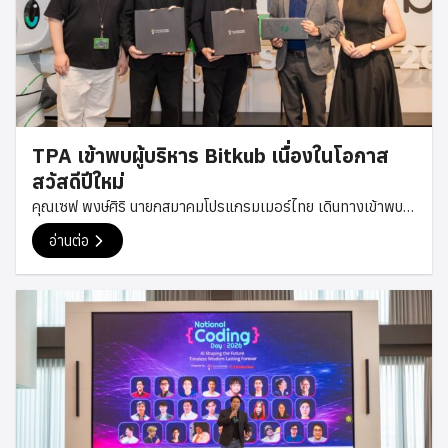
TPA เข้าพบผู้บริหาร Bitkub เนื่องในโอกาส
สวัสดีปีใหม่
คุณเซฟ พงษ์ศิริ นายกสมาคมโปรแกรมเมอร์ไทย เดินทางเข้าพบ
คุณทวีทรัพย์ ราวรรณ์ ผู้ร่วมก่อตั้งและกรรมการบริหารของ
อ่านต่อ
Bitkub Group เนื่องในโอกาสสวัสดีปีใหม่ เพื่อส่งมอบคำอวยพร
และพูดคุยกันอย่างเป็นกันเอง ในโอกาสนี้ ทั้งสองฝ่ายได้ร่วมแลก
เปลี่ยนมุมมองเกี่ยวกับแนวโน้มเทคโนโลยีและอุตสาหกรรมดิจิทัล
ตลอดจนแนวทางการพัฒนาศักยภาพของนักพัฒนาและบุคลากร
ด้านเทคโนโลยีในประเทศไทย รวมถึงโอกาสในการสร้างความร่วม
มือระหว่างภาคเอกชนและชุมชนนักพัฒนาในอนาคต การพบปะครั้ง
นี้ยังสะท้อนถึงความตั้งใจของสมาคมโปรแกรมเมอร์ไทยในการ
สร้างเครือข่ายความร่วมมือกับองค์กรชั้นนำในอุตสาหกรรม
เทคโนโลยี เพื่อสนับสนุนการพัฒนาองค์ความรู้ การสร้างโอกาส