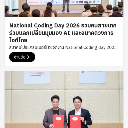
ใหม่ ๆ ให้กับนักพัฒนาไทย และร่วมกันผลักดันระบบนิเวศด้าน
เทคโนโลยีของประเทศให้เติบโตอย่างต่อเนื่อง สมาคม
โปรแกรมเมอร์ไทยขอขอบคุณ Bitkub Group สำหรับการต้อนรับ
National Coding Day 2026 รวมคนสายเทค
อย่างอบอุ่น และขออวยพรให้ปีใหม่นี้เป็นปีแห่งความสำเร็จและการ
ร่วมแลกเปลี่ยนมุมมอง AI และอนาคตวงการ
เติบโตอย่างต่อเนื่อง #TPA #ThaiProgrammer #Bitkub
ไอทีไทย
#TechCommunity
สมาคมโปรแกรมเมอร์ไทยจัดงาน National Coding Day 2026
เมื่อวันที่ 24 มกราคม 2569 ณ Club Siam Glowfish โดยมีนัก
อ่านต่อ
พัฒนาเทคโนโลยี ผู้เชี่ยวชาญในอุตสาหกรรมดิจิทัล และผู้ที่สนใจ
ด้านการเขียนโปรแกรมเข้าร่วมงานอย่างคึกคัก งาน National
Coding Day ถือเป็นงานคอนเฟอเรนซ์ประจำปีของสมาคม
โปรแกรมเมอร์ไทย ที่เปิดพื้นที่ให้บุคลากรสายเทคโนโลยีได้พบปะ
แลกเปลี่ยนความรู้ และร่วมกันมองภาพอนาคตของวงการไอทีไทย
ภายใต้แนวคิด“AI Shaping the Future : Timeless Wisdom
Lasting Forever” ซึ่งสะท้อนถึงบทบาทของปัญญาประดิษฐ์ (AI)
ที่กำลังเข้ามามีอิทธิพลต่อโลกเทคโนโลยี ควบคู่กับหลักการและ
แนวคิดด้านการพัฒนาซอฟต์แวร์ที่ยังคงคุณค่าเหนือกาลเวลา
ภายในงานแบ่งกิจกรรมออกเป็นหลายช่วง โดยในช่วงเช้ามีเวที