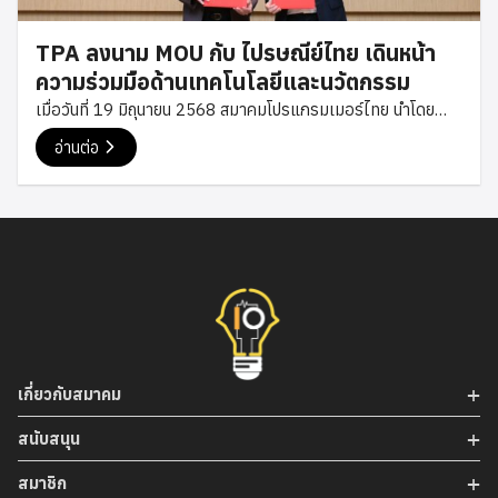
Conference ที่นำเสนอภาพรวมแนวโน้มเทคโนโลยี AI การ
เปลี่ยนแปลงของตลาดแรงงานสายเทค และบทบาทของมนุษย์ในยุค
TPA ลงนาม MOU กับ ไปรษณีย์ไทย เดินหน้า
ที่ AI กลายเป็นส่วนหนึ่งขององค์กรต่าง ๆ มากขึ้น ขณะที่ช่วงบ่ายมี
ความร่วมมือด้านเทคโนโลยีและนวัตกรรม
การจัด Session แบบ Track แยกหัวข้อ ทั้งด้านการประยุกต์ใช้
เมื่อวันที่ 19 มิถุนายน 2568 สมาคมโปรแกรมเมอร์ไทย นำโดย
AI […]
คุณเซฟ พงษ์ศิริ นายกสมาคม และ คุณโม กฤษฎา กรรมการ
อ่านต่อ
สมาคม เข้าร่วมพิธีลงนามบันทึกข้อตกลงความร่วมมือ (MOU) กับ
บริษัท ไปรษณีย์ไทย จำกัด โดยมี ดร.ดนันท์ สุภัทรพันธุ์ กรรมการผู้
จัดการใหญ่ พร้อมทีมผู้บริหารให้การต้อนรับและร่วมลงนามในครั้ง
นี้ ความร่วมมือดังกล่าวมีวัตถุประสงค์เพื่อส่งเสริมการพัฒนา
เทคโนโลยีและนวัตกรรมด้านดิจิทัล รวมถึงการแลกเปลี่ยนองค์
ความรู้ระหว่างภาคเทคโนโลยีและภาคธุรกิจ เพื่อยกระดับศักยภาพ
ของนักพัฒนาและองค์กรไทยให้สามารถปรับตัวต่อการเปลี่ยนแปลง
ของโลกดิจิทัลได้อย่างมีประสิทธิภาพ พร้อมสนับสนุนการเติบโตของ
ธุรกิจไทยให้แข็งแกร่งในยุคเศรษฐกิจดิจิทัล พิธีลงนามจัดขึ้น ณ
เกี่ยวกับสมาคม
ไปรษณีย์ไทย สำนักงานใหญ่ ท่ามกลางบรรยากาศแห่งความร่วม
มือและวิสัยทัศน์ร่วมกันของทั้งสององค์กร ที่มุ่งขับเคลื่อนการ
สนับสนุน
พัฒนาเทคโนโลยีและนวัตกรรมของประเทศ พร้อมส่งเสริมการ
สมาชิก
เติบโตของเศรษฐกิจดิจิทัลไทยอย่างยั่งยืน การลงนามบันทึกข้อ