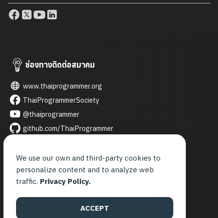
ตกลงในครั้งนี้นับเป็นอีกก้าวสำคัญของสมาคมโปรแกรมเมอร์ไทย
ในการสร้างเครือข่ายความร่วมมือกับองค์กรชั้นนำของประเทศ
เพื่อผลักดันการพัฒนาอุตสาหกรรมเทคโนโลยีไทย และเปิดโอกาส
ให้เกิดการต่อยอดนวัตกรรมที่เป็นประโยชน์ต่อสังคมและเศรษฐกิจ
ในอนาคต #TPA #ThaiProgrammer #MOU #TPAPartner
ช่องทางติดต่อสมาคม
www.thaiprogrammer.org
ThaiProgrammerSociety
@thaiprogrammer
github.com/ThaiProgrammer
thaiprogrammer
thai_programmer
We use our own and third-party cookies to
personalize content and to analyze web
contact@thaiprogrammer.org
traffic.
Privacy Policy.
จันทร์ - ศุกร์
9.00 - 21.00 น.
ACCEPT