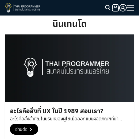
Skip
to
Search
content
นินเทนโด
for:
อะไรคือสิ่งที่ UX ในปี 1989 สอนเรา?
อะไรคือสิ่งสำคัญในบริบทของผู้ใช้เมื่อออกแบบผลิตภัณฑ์ที่น่า
สนใจ? ผู้เขียนขอพาพวกคุณกลับไปในยุค 1989 ก่อนที่จะมีไอโฟน
อ่านต่อ
เกม ออฟ โทรน และเน็ตฟลิกซ์ ในยุคนั้นมีบริษัทใหญ่ 3 บริษัทที่ออก