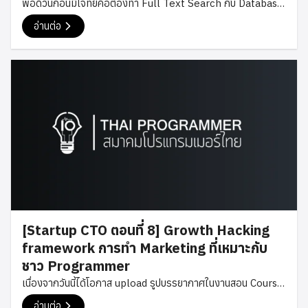
พอดีวันก่อนมีโจทย์คือต้องทำ Full Text Search กับ Database
แวดล้อมเหมาะแก่การพัฒนาตัวเอง เปิดโอกาสให้ลองสิ่งใหม่ๆที่
บน SQLite เนื่องจากจะต้องเขียน app บน Android และ iOS เพื่อ
สนใจ เป็นองค์กรที่เต็มไปด้วยคนที่เก่งกว่าเรา เป็นองค์กรที่ผมชอบ
อ่านต่อ
ทำการค้นหาโดยชื่อจาก List ของ Contact ราวๆ 5000 กว่า
ใช้ผลิตภัณฑ์ของเค้า เป็นองค์กรที่เน้นด้านการศึกษา เป็นองค์กรที่
Contact เลยเอาเรื่องนี้มาแชร์เป็นความรู้คร่าวๆ กันครับ เดี๋ยวจะ
สนับสนุนให้มีส่วนร่วมกับชุมชนโอเพ่นซอร์ส เป็นองค์กรระดับต้นๆ
หาว่ามีแต่เรื่องอื่นๆที่ไม่ใช่ Technical เลยเปลี่ยน Style กันบ้าง
ของโลกหรือเป็นองค์กรที่มีการเติบโตสูง ผลลัพธ์ ผมเริ่มยื่นสมัคร
เริ่มจากเกริ่นเรื่องของการ Search ใน MySQL สมมุติเราจะ
งานเดือนกุมภาพันธ์ 2559 แต่พบว่าหลายอย่างนั้นยากกว่าที่คิด
Search ชื่อของ contact ที่มีตัวหนังสือ da โดยการ match แบบ
โดยเฉพาะปัญหาเรื่อง Visa (จะกล่าวต่อไป) ซึ่งสุดท้ายแล้วผมยัง
contain (คือชื่อมี da เป็นส่วนหนึ่งของชื่อนั้นๆ ) ปกติการค้นหาทั่ว
ไม่สามารถเข้าอเมริกาได้ แต่ก็ได้งานที่ Facebook สาขาสิงคโปร์
ใปใน SQL เราก็จะใช้ Select * from contact where
แทน โดยกว่าจะได้งานใช้เวลาเกือบ 1 ปี (รู้ผลว่าผ่านคือ […]
firstname […]
[Startup CTO ตอนที่ 8] Growth Hacking
framework การทำ Marketing ที่เหมาะกับ
ชาว Programmer
เนื่องจากวันนี้ได้โอกาส upload รูปบรรยากาศในงานสอน Course
Startup CTO รุ่นที่ 1 ที่ผ่านมาเข้าหน้า Blog เลยระลึกได้ว่ามี
อ่านต่อ