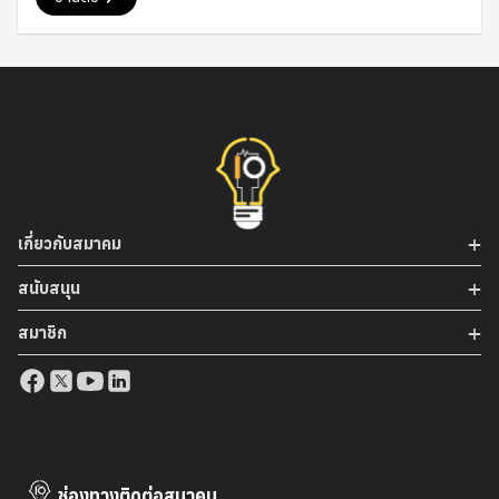
หลายๆ Concept ที่ผู้มาเรียนยังไม่เคยได้ยินมาก่อน และหนึ่งในนั้น
ก็คือการทำ Growth Hacking ตามหลักการของ Growth
Hacking framework ซึ่ง Concept นี้อาศัยความรู้ 3 ด้าน ดัง
รูป โดยจะเห็นว่าเป็นศาสตร์ที่เกินมาสำหรับชาว Programmer
จริงๆ ทั้งด้านของการทำ Experiment & Data รวมทั้งส่วนของ
Automation & Engineering ซึ่งนี่แหล่ะคือการทำ Marketing
ที่เหมาะกับ Programmer ที่สุดแล้วครับ โดย Programmer ทุก
คนควรจะได้รู้ถึง Concept นี้จริงๆ จะได้สมกับเป็น “Beyond
Programmer” ตาม Concept ของเว็บ Startup CTO […]
เกี่ยวกับสมาคม
สนับสนุน
สมาชิก
ช่องทางติดต่อสมาคม