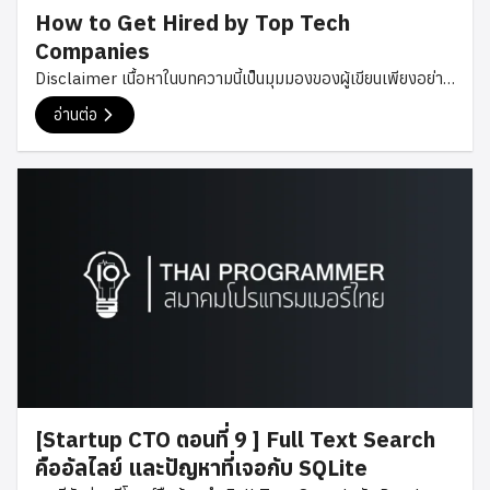
How to Get Hired by Top Tech
Companies
Disclaimer เนื้อหาในบทความนี้เป็นมุมมองของผู้เขียนเพียงอย่าง
เดียว ไม่มีส่วนเกี่ยวข้องกับนายจ้างปัจจุบันหรืออนาคต เนื้อหาทุก
อ่านต่อ
อย่างเป็นเพียงแนวทางทั่วไป ซึ่งอาจแตกต่างไปในแต่ละบริษัทหรือ
ตำแหน่งงาน คิดว่าหลายๆคนคงอยากรู้ว่าการจะเข้าไปทำงานใน
ตำแหน่งวิศวกร (Engineer) กับบริษัทใหญ่ๆระดับโลก เช่น
Facebook Google Amazone Microsoft Apple ฯลฯ นั้น
ต้องทำอย่างไรบ้าง ผมได้มีโอกาสสัมภาษณ์งาน และกำลังจะเข้า
ทำงานกับหนึ่งในบริษัทข้างต้น จึงอยากมาแชร์ประสบการณ์นี้กัน
ครับ สไลด์ประกอบบทความนี้ดูได้ที่
https://www.slideshare.net/supasate/how-to-get-
hired-by-top-tech-companies เป้าหมาย เนื่องจากว่าภรรยา
ของผมนั้นอยากไปลองใช้ชีวิตอยู่ที่อเมริกา เป้าหมายตั้งต้นของผม
เลยก็คือสมัครงานกับบริษัทที่อเมริกา (ใครกำลังคิดว่ากลัวเมีย ขอ
ให้เปลี่ยนไปใช้คำว่าเคารพเมียแทนนะครับ) ก็เลยมองหาว่าถ้าต้อง
[Startup CTO ตอนที่ 9 ] Full Text Search
ไปแล้วก็อยากทำงานกับบริษัทที่มีอย่างน้อย 4 ใน 7 คุณสมบัติต่อไป
คืออัลไลย์ และปัญหาที่เจอกับ SQLite
นี้ เป็นองค์กรที่มี Engineering Culture เป็นองค์กรที่มีสภาพ