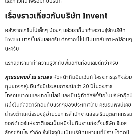
และก้าวหน้าพร้อมกับบริษัท
เรื่องราวเกี่ยวกับบริษัท Invent
หลังจากเกริ่นไปเล็กๆ น้อยๆ แล้วเราก็มาทำความรู้จักบริษัท
Invent มากขึ้นกันเลยครับ ต่อจากนี้ไปเป็นบทสัมภาษณ์ล้วนๆ
นะครับ
แรกสุดเรามาทำความรู้จักกับพี่มดกันก่อนเลยดีกว่าครับ
คุณธนพงษ์ ณ ระนอง
หัวหน้าทีมอินเว้นท์ โครงการธุรกิจร่วม
ทุนของกลุ่มอินทัชมีประสบการณ์กว่า 20 ปีในวงการ
โทรคมนาคมและเทคโนโลยี และเป็นผู้ทำดีลซีรี่ส์เอในบริษัทอุ๊คบี
หนึ่งในดีลสตาร์ทอันดับแรกๆของประเทศไทย คุณธนพงษ์เคย
ดำรงตำแหน่งรองผู้อำนวยการสำนักงานส่งเสริมอุตสาหกรรม
ซอฟต์แวร์แห่งชาติและเป็นหนึ่งในทีมงานก่อตั้งบริษัท ซีเอส
ล็อกซอินโฟ จำกัด ซึ่งปัจจุบันเป็นบริษัทมหาชนที่มีรายได้ต่อปี