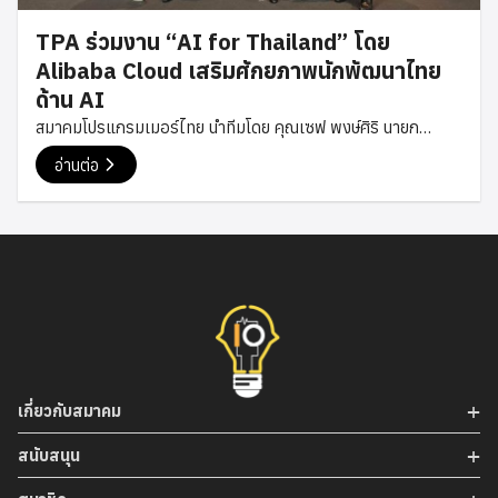
พัฒนาเทคโนโลยีและนวัตกรรมของประเทศ พร้อมส่งเสริมการ
TPA ร่วมงาน “AI for Thailand” โดย
เติบโตของเศรษฐกิจดิจิทัลไทยอย่างยั่งยืน การลงนามบันทึกข้อ
Alibaba Cloud เสริมศักยภาพนักพัฒนาไทย
ตกลงในครั้งนี้นับเป็นอีกก้าวสำคัญของสมาคมโปรแกรมเมอร์ไทย
ด้าน AI
ในการสร้างเครือข่ายความร่วมมือกับองค์กรชั้นนำของประเทศ
สมาคมโปรแกรมเมอร์ไทย นำทีมโดย คุณเซฟ พงษ์ศิริ นายก
เพื่อผลักดันการพัฒนาอุตสาหกรรมเทคโนโลยีไทย และเปิดโอกาส
สมาคม, คุณเกรท สรวิศ อุปนายกสมาคม, คุณภูมิ ณัฐนันท์
ให้เกิดการต่อยอดนวัตกรรมที่เป็นประโยชน์ต่อสังคมและเศรษฐกิจ
อ่านต่อ
กรรมการสมาคม และคุณโม กฤษฎา กรรมการสมาคม เข้าร่วมงาน
ในอนาคต #TPA #ThaiProgrammer #MOU #TPAPartner
“AI for Thailand” ซึ่งจัดขึ้นโดย Alibaba Cloud เมื่อวันที่ 9
พฤษภาคม 2568 ณ กรุงเทพ งานดังกล่าวจัดขึ้นเพื่อส่งเสริม
ความรู้ ความเข้าใจ และศักยภาพของนักพัฒนาซอฟต์แวร์ ผู้
ประกอบการ รวมถึงผู้ที่สนใจเทคโนโลยีในประเทศไทย ให้สามารถนำ
เทคโนโลยีปัญญาประดิษฐ์ หรือ Artificial Intelligence มา
ประยุกต์ใช้ในการพัฒนาโซลูชันดิจิทัล การสร้างนวัตกรรม และการ
ต่อยอดธุรกิจได้อย่างมีประสิทธิภาพ ตอบรับกับทิศทางของ
เศรษฐกิจดิจิทัลที่กำลังเติบโตอย่างรวดเร็วในปัจจุบัน ภายในงานมี
เกี่ยวกับสมาคม
การบรรยายและนำเสนอเนื้อหาจากผู้เชี่ยวชาญของ Alibaba
Cloud ซึ่งได้ถ่ายทอดองค์ความรู้เกี่ยวกับเทคโนโลยี AI ล่าสุด รวม
สนับสนุน
ถึงแนวโน้มการพัฒนาแพลตฟอร์ม AI และบริการด้าน Cloud ที่