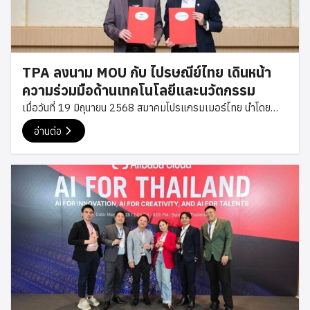
เทคโนโลยี เพื่อสนับสนุนการพัฒนาองค์ความรู้ การสร้างโอกาส
ใหม่ ๆ ให้กับนักพัฒนาไทย และร่วมกันผลักดันระบบนิเวศด้าน
เทคโนโลยีของประเทศให้เติบโตอย่างต่อเนื่อง สมาคม
โปรแกรมเมอร์ไทยขอขอบคุณ Bitkub Group สำหรับการต้อนรับ
TPA ลงนาม MOU กับ ไปรษณีย์ไทย เดินหน้า
อย่างอบอุ่น และขออวยพรให้ปีใหม่นี้เป็นปีแห่งความสำเร็จและการ
ความร่วมมือด้านเทคโนโลยีและนวัตกรรม
เติบโตอย่างต่อเนื่อง #TPA #ThaiProgrammer #Bitkub
เมื่อวันที่ 19 มิถุนายน 2568 สมาคมโปรแกรมเมอร์ไทย นำโดย
#TechCommunity
คุณเซฟ พงษ์ศิริ นายกสมาคม และ คุณโม กฤษฎา กรรมการ
อ่านต่อ
สมาคม เข้าร่วมพิธีลงนามบันทึกข้อตกลงความร่วมมือ (MOU) กับ
บริษัท ไปรษณีย์ไทย จำกัด โดยมี ดร.ดนันท์ สุภัทรพันธุ์ กรรมการผู้
จัดการใหญ่ พร้อมทีมผู้บริหารให้การต้อนรับและร่วมลงนามในครั้ง
นี้ ความร่วมมือดังกล่าวมีวัตถุประสงค์เพื่อส่งเสริมการพัฒนา
เทคโนโลยีและนวัตกรรมด้านดิจิทัล รวมถึงการแลกเปลี่ยนองค์
ความรู้ระหว่างภาคเทคโนโลยีและภาคธุรกิจ เพื่อยกระดับศักยภาพ
ของนักพัฒนาและองค์กรไทยให้สามารถปรับตัวต่อการเปลี่ยนแปลง
ของโลกดิจิทัลได้อย่างมีประสิทธิภาพ พร้อมสนับสนุนการเติบโตของ
ธุรกิจไทยให้แข็งแกร่งในยุคเศรษฐกิจดิจิทัล พิธีลงนามจัดขึ้น ณ
ไปรษณีย์ไทย สำนักงานใหญ่ ท่ามกลางบรรยากาศแห่งความร่วม
มือและวิสัยทัศน์ร่วมกันของทั้งสององค์กร ที่มุ่งขับเคลื่อนการ