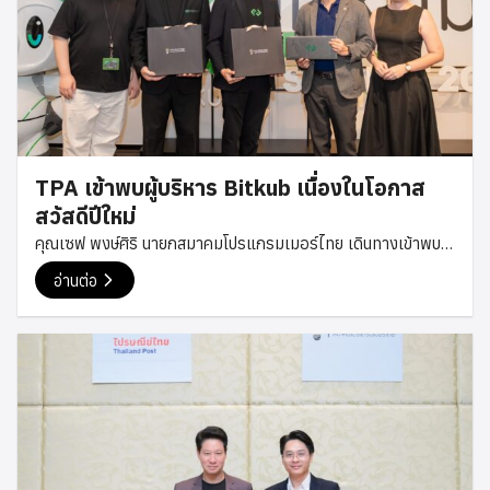
TPA เข้าพบผู้บริหาร Bitkub เนื่องในโอกาส
สวัสดีปีใหม่
คุณเซฟ พงษ์ศิริ นายกสมาคมโปรแกรมเมอร์ไทย เดินทางเข้าพบ
คุณทวีทรัพย์ ราวรรณ์ ผู้ร่วมก่อตั้งและกรรมการบริหารของ
อ่านต่อ
Bitkub Group เนื่องในโอกาสสวัสดีปีใหม่ เพื่อส่งมอบคำอวยพร
และพูดคุยกันอย่างเป็นกันเอง ในโอกาสนี้ ทั้งสองฝ่ายได้ร่วมแลก
เปลี่ยนมุมมองเกี่ยวกับแนวโน้มเทคโนโลยีและอุตสาหกรรมดิจิทัล
ตลอดจนแนวทางการพัฒนาศักยภาพของนักพัฒนาและบุคลากร
ด้านเทคโนโลยีในประเทศไทย รวมถึงโอกาสในการสร้างความร่วม
มือระหว่างภาคเอกชนและชุมชนนักพัฒนาในอนาคต การพบปะครั้ง
นี้ยังสะท้อนถึงความตั้งใจของสมาคมโปรแกรมเมอร์ไทยในการ
สร้างเครือข่ายความร่วมมือกับองค์กรชั้นนำในอุตสาหกรรม