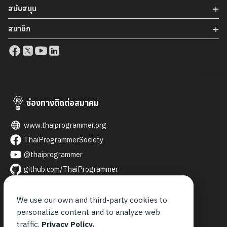
สนับสนุน
สมาชิก
ช่องทางติดต่อสมาคม
www.thaiprogrammer.org
ThaiProgrammerSociety
@thaiprogrammer
github.com/ThaiProgrammer
thaiprogrammer
thai_programmer
We use our own and third-party cookies to
personalize content and to analyze web
contact@thaiprogrammer.org
traffic.
Privacy Policy.