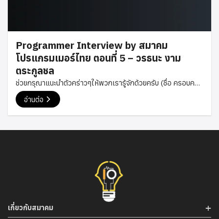
Programmer Interview by สมาคม
โปรแกรมเมอร์ไทย ตอนที่ 5 – วรธนะ งาม
ตระกูลชล
ช่วยกรุณาแนะนำตัวคร่าวๆให้พวกเรารู้จักด้วยครับ (ชื่อ ครอบครัว
การศึกษา การทำงาน) วรธนะ งามตระกูลชล (เพิร์ธ) ครับ จบ
อ่านต่อ
ปริญญาตรีที่คณะวิศวกรรมศาสตร์ สาขาออกแบบและการผลิตยาน
ยนต์ (ADME) จุฬาลงกรณ์มหาวิทยาลัย ตอนนี้มาต่อปริญญาโท
Master of Data Science ที่ Monash University ครับ เคย
ทำงานเป็น Frontend Developer ที่ Salad Co., Ltd. และ
Neumerlin ครับ ส่วนตอนนี้รับฟรีแลนซ์ทำเว็บไซต์ และทำเว็บส่วน
ตัว Designil.com กับอีกหลาย ๆ เพจที่เน้นแชร์ความรู้ตามความ
สนใจครับ เช่น Data Science ชิลชิล ทำไมถึงมีความชอบทางด้าน
โปรแกรมมิ่ง อะไรเป็นจุดเริ่มต้นหรือแรงบันดาลใจ ตอนเด็ก ๆ เลย
เคยสร้างเกมด้วยโปรแกรม RPG Maker 2000 ครับ (ใครรู้จักนี่
เกี่ยวกับสมาคม
น่าจะมีอายุพอสมควร) แล้วพอมาถึงเวอร์ชั่น RPG Maker […]