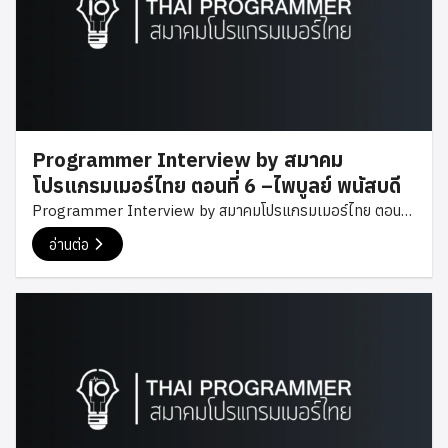
ไปถึงวิจัยสิ่งใหม่ๆ มาใช้ในทีม มีเว็บไซต์ส่วนตัวเอาไว้เขียนเล่น แล้ว
ก็มาเขียนเรื่องที่เกี่ยวกับโปรแกรมเมอร์ที่บล็อกของสมาคมปรแก
รมเมอร์ครับ ทำไมถึงมีความชอบทางด้านโปรแกรมมิ่ง อะไรเป็นจุด
เริ่มต้นหรือแรงบันดาลใจ จุดเริ่มต้นจริงๆ น่าจะเป็นตอนทำโปรเจค
ในวิชาหนึ่งตอนปี 3 (ปริญญาตรี) ตอนนั้นทำเว็บจองตั๋วหนัง ได้ลอง
ทำขึ้นมาเอง แล้วก็มีเพื่อนคอยช่วยแนะนำ ว่าตรงจุดนี้ทำอย่างไร
Programmer Interview by สมาคม
ตรงนั้นควรทำแบบนี้ดีกว่า อะไรแบบนี้ […]
โปรแกรมเมอร์ไทย ตอนที่ 6 –ไพบูลย์ พนัสบดี
Programmer Interview by สมาคมโปรแกรมเมอร์ไทย ตอนที่
6 –ไพบูลย์ พนัสบดี – อดีต CTO บริษัททำเกมส์ Levelup Studio
อ่านต่อ
เป็นระยะเวลา 7 ปี ช่วงเวลาสัมภาษณ์ – 22.00 – 23.00 น. วันที่
19 มกราคม 2560 รูปแบบการดำเนินรายการ : ถาม-ตอบ โดย
พิธีกร – 30 นาทีแรก – คำถามจากสมาคมโปรแกรมเมอร์ไทย –
30 นาทีสุดท้าย ผู้ดำเนินรายการ : Oak – Founder acourse.io,
รองนายาสมาคมโปรแกรมเมอร์ไทย หัวข้อที่ผู้ชมสามารถถามได้ –
ทุกเรื่องเกี่ยวกับการพัฒนาเกมส์ – Codeigniter – MongoDB
– Unity3D […]