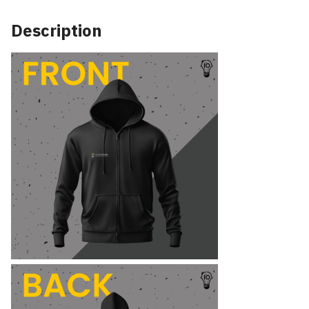
สีดำ
ปัก
Description
ลาย
"IT
IS
NOT
A
BUG,
IT
IS
A
FEATURE"
quantity