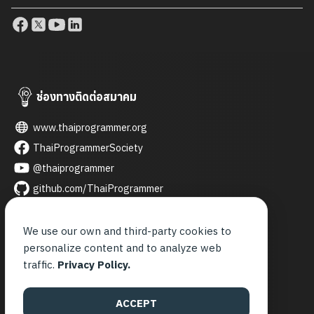
ช่องทางติดต่อสมาคม
www.thaiprogrammer.org
ThaiProgrammerSociety
@thaiprogrammer
github.com/ThaiProgrammer
thaiprogrammer
thai_programmer
We use our own and third-party cookies to
personalize content and to analyze web
contact@thaiprogrammer.org
traffic.
Privacy Policy.
จันทร์ - ศุกร์
9.00 - 21.00 น.
ACCEPT