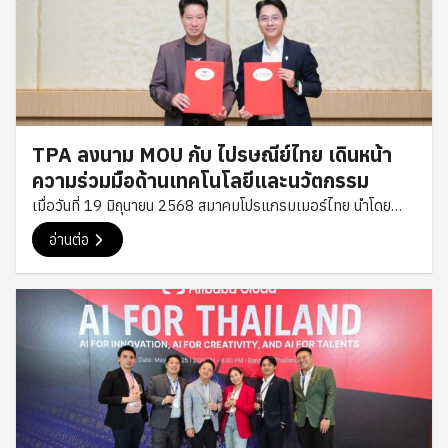
นี้ยังสะท้อนถึงความตั้งใจของสมาคมโปรแกรมเมอร์ไทยในการ
สร้างเครือข่ายความร่วมมือกับองค์กรชั้นนำในอุตสาหกรรม
เทคโนโลยี เพื่อสนับสนุนการพัฒนาองค์ความรู้ การสร้างโอกาส
ใหม่ ๆ ให้กับนักพัฒนาไทย และร่วมกันผลักดันระบบนิเวศด้าน
เทคโนโลยีของประเทศให้เติบโตอย่างต่อเนื่อง สมาคม
โปรแกรมเมอร์ไทยขอขอบคุณ Bitkub Group สำหรับการต้อนรับ
TPA ลงนาม MOU กับ ไปรษณีย์ไทย เดินหน้า
อย่างอบอุ่น และขออวยพรให้ปีใหม่นี้เป็นปีแห่งความสำเร็จและการ
ความร่วมมือด้านเทคโนโลยีและนวัตกรรม
เติบโตอย่างต่อเนื่อง #TPA #ThaiProgrammer #Bitkub
เมื่อวันที่ 19 มิถุนายน 2568 สมาคมโปรแกรมเมอร์ไทย นำโดย
#TechCommunity
คุณเซฟ พงษ์ศิริ นายกสมาคม และ คุณโม กฤษฎา กรรมการ
อ่านต่อ
สมาคม เข้าร่วมพิธีลงนามบันทึกข้อตกลงความร่วมมือ (MOU) กับ
บริษัท ไปรษณีย์ไทย จำกัด โดยมี ดร.ดนันท์ สุภัทรพันธุ์ กรรมการผู้
จัดการใหญ่ พร้อมทีมผู้บริหารให้การต้อนรับและร่วมลงนามในครั้ง
นี้ ความร่วมมือดังกล่าวมีวัตถุประสงค์เพื่อส่งเสริมการพัฒนา
เทคโนโลยีและนวัตกรรมด้านดิจิทัล รวมถึงการแลกเปลี่ยนองค์
ความรู้ระหว่างภาคเทคโนโลยีและภาคธุรกิจ เพื่อยกระดับศักยภาพ
ของนักพัฒนาและองค์กรไทยให้สามารถปรับตัวต่อการเปลี่ยนแปลง
ของโลกดิจิทัลได้อย่างมีประสิทธิภาพ พร้อมสนับสนุนการเติบโตของ
ธุรกิจไทยให้แข็งแกร่งในยุคเศรษฐกิจดิจิทัล พิธีลงนามจัดขึ้น ณ