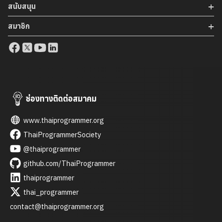
Cloud ซึ่งได้ถ่ายทอดองค์ความรู้เกี่ยวกับเทคโนโลยี AI ล่าสุด รวม
สนับสนุน
ถึงแนวโน้มการพัฒนาแพลตฟอร์ม AI และบริการด้าน Cloud ที่
สมาชิก
กำลังมีบทบาทสำคัญในระดับโลก นอกจากนี้ยังมีการนำเสนอกรณี
ศึกษาการประยุกต์ใช้ AI ในหลากหลายอุตสาหกรรม เช่น […]
ช่องทางติดต่อสมาคม
www.thaiprogrammer.org
ThaiProgrammerSociety
@thaiprogrammer
github.com/ThaiProgrammer
thaiprogrammer
thai_programmer
contact@thaiprogrammer.org