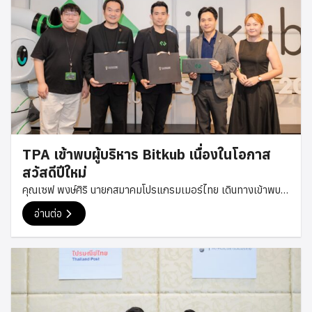
TPA เข้าพบผู้บริหาร Bitkub เนื่องในโอกาส
สวัสดีปีใหม่
คุณเซฟ พงษ์ศิริ นายกสมาคมโปรแกรมเมอร์ไทย เดินทางเข้าพบ
คุณทวีทรัพย์ ราวรรณ์ ผู้ร่วมก่อตั้งและกรรมการบริหารของ
อ่านต่อ
Bitkub Group เนื่องในโอกาสสวัสดีปีใหม่ เพื่อส่งมอบคำอวยพร
และพูดคุยกันอย่างเป็นกันเอง ในโอกาสนี้ ทั้งสองฝ่ายได้ร่วมแลก
เปลี่ยนมุมมองเกี่ยวกับแนวโน้มเทคโนโลยีและอุตสาหกรรมดิจิทัล
ตลอดจนแนวทางการพัฒนาศักยภาพของนักพัฒนาและบุคลากร
ด้านเทคโนโลยีในประเทศไทย รวมถึงโอกาสในการสร้างความร่วม
มือระหว่างภาคเอกชนและชุมชนนักพัฒนาในอนาคต การพบปะครั้ง