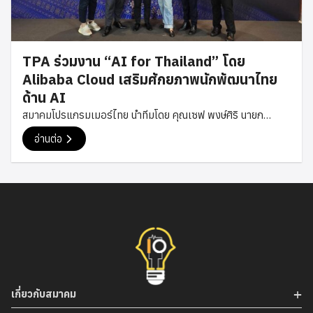
ไปรษณีย์ไทย สำนักงานใหญ่ ท่ามกลางบรรยากาศแห่งความร่วม
มือและวิสัยทัศน์ร่วมกันของทั้งสององค์กร ที่มุ่งขับเคลื่อนการ
พัฒนาเทคโนโลยีและนวัตกรรมของประเทศ พร้อมส่งเสริมการ
TPA ร่วมงาน “AI for Thailand” โดย
เติบโตของเศรษฐกิจดิจิทัลไทยอย่างยั่งยืน การลงนามบันทึกข้อ
Alibaba Cloud เสริมศักยภาพนักพัฒนาไทย
ตกลงในครั้งนี้นับเป็นอีกก้าวสำคัญของสมาคมโปรแกรมเมอร์ไทย
ด้าน AI
ในการสร้างเครือข่ายความร่วมมือกับองค์กรชั้นนำของประเทศ
สมาคมโปรแกรมเมอร์ไทย นำทีมโดย คุณเซฟ พงษ์ศิริ นายก
เพื่อผลักดันการพัฒนาอุตสาหกรรมเทคโนโลยีไทย และเปิดโอกาส
สมาคม, คุณเกรท สรวิศ อุปนายกสมาคม, คุณภูมิ ณัฐนันท์
ให้เกิดการต่อยอดนวัตกรรมที่เป็นประโยชน์ต่อสังคมและเศรษฐกิจ
อ่านต่อ
กรรมการสมาคม และคุณโม กฤษฎา กรรมการสมาคม เข้าร่วมงาน
ในอนาคต #TPA #ThaiProgrammer #MOU #TPAPartner
“AI for Thailand” ซึ่งจัดขึ้นโดย Alibaba Cloud เมื่อวันที่ 9
พฤษภาคม 2568 ณ กรุงเทพ งานดังกล่าวจัดขึ้นเพื่อส่งเสริม
ความรู้ ความเข้าใจ และศักยภาพของนักพัฒนาซอฟต์แวร์ ผู้
ประกอบการ รวมถึงผู้ที่สนใจเทคโนโลยีในประเทศไทย ให้สามารถนำ
เทคโนโลยีปัญญาประดิษฐ์ หรือ Artificial Intelligence มา
ประยุกต์ใช้ในการพัฒนาโซลูชันดิจิทัล การสร้างนวัตกรรม และการ
ต่อยอดธุรกิจได้อย่างมีประสิทธิภาพ ตอบรับกับทิศทางของ
เศรษฐกิจดิจิทัลที่กำลังเติบโตอย่างรวดเร็วในปัจจุบัน ภายในงานมี
เกี่ยวกับสมาคม
การบรรยายและนำเสนอเนื้อหาจากผู้เชี่ยวชาญของ Alibaba