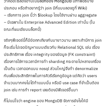
ว่าคืออะไรลองอ่านใน
บล็อกของ MongoDB
มีภาพอธิบาย
ประกอบ หรือถ้าอยากรู้ว่า join มีกี่แบบลองดูที่
Wiki
)
– เรียกการ join นี้ว่า $lookup โดยใช้งานผ่าน aggregate
– มีเฉพาะใน Enterprise Advanced Edition เท่านั้น (ใน
ขณะที่ผมเขียนบล็อกนี้)
จริงๆฟีเจอร์นี้ก็มีข้อถกเถียงกันมายาวนาน เพราะถ้ามีการ join
ก็จะเริ่มไปเจอปัญหาแบบเดียวกับ Relational SQL เช่น เรื่อง
ประสิทธิภาพ เรื่อง integrity ของข้อมูล (FK constraint)
เรื่องการใช้การเวลามีการทำ sharding กระจายไปหลายเครื่อง
เป็นต้น เวลาออกแบบ nosql ส่วนใหญ่จึงทำ denormalize
กันเพื่อประสิทธิภาพในการคิวรีเรียกดูข้อมูล แต่คิดว่า users
จำนวนมากคงไม่ได้ทำแบบนั้น หรือมี use case ที่จำเป็นต้อง
join เช่น การทำ report เลยต้องมีฟีเจอร์ขึ้นมา
ก็ไม่แน่ใจว่า engine ของ MongoDB จัดการยังไงให้มี