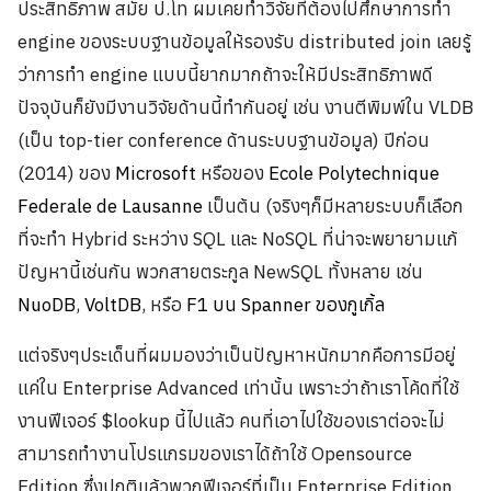
ประสิทธิภาพ สมัย ป.โท ผมเคยทำวิจัยที่ต้องไปศึกษาการทำ
engine ของระบบฐานข้อมูลให้รองรับ distributed join เลยรู้
ว่าการทำ engine แบบนี้ยากมากถ้าจะให้มีประสิทธิภาพดี
ปัจจุบันก็ยังมีงานวิจัยด้านนี้ทำกันอยู่ เช่น งานตีพิมพ์ใน VLDB
(เป็น top-tier conference ด้านระบบฐานข้อมูล) ปีก่อน
(2014) ของ
Microsoft
หรือของ
Ecole Polytechnique
Federale de Lausanne
เป็นต้น (จริงๆก็มีหลายระบบก็เลือก
ที่จะทำ Hybrid ระหว่าง SQL และ NoSQL ที่น่าจะพยายามแก้
ปัญหานี้เช่นกัน พวกสายตระกูล NewSQL ทั้งหลาย เช่น
NuoDB
,
VoltDB
, หรือ
F1 บน Spanner ของกูเกิ้ล
แต่จริงๆประเด็นที่ผมมองว่าเป็นปัญหาหนักมากคือการมีอยู่
แค่ใน Enterprise Advanced เท่านั้น เพราะว่าถ้าเราโค้ดที่ใช้
งานฟีเจอร์ $lookup นี้ไปแล้ว คนที่เอาไปใช้ของเราต่อจะไม่
สามารถทำงานโปรแกรมของเราได้ถ้าใช้ Opensource
Edition ซึ่งปกติแล้วพวกฟีเจอร์ที่เป็น Enterprise Edition