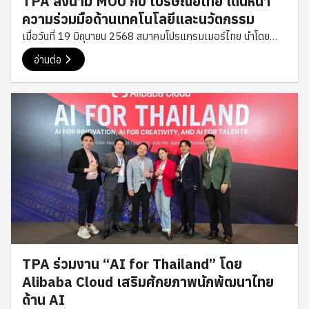
TPA ลงนาม MOU กับ ไปรษณีย์ไทย เดินหน้า
อย่างอบอุ่น และขออวยพรให้ปีใหม่นี้เป็นปีแห่งความสำเร็จและการ
ความร่วมมือด้านเทคโนโลยีและนวัตกรรม
เติบโตอย่างต่อเนื่อง #TPA #ThaiProgrammer #Bitkub
เมื่อวันที่ 19 มิถุนายน 2568 สมาคมโปรแกรมเมอร์ไทย นำโดย
#TechCommunity
คุณเซฟ พงษ์ศิริ นายกสมาคม และ คุณโม กฤษฎา กรรมการ
อ่านต่อ
สมาคม เข้าร่วมพิธีลงนามบันทึกข้อตกลงความร่วมมือ (MOU) กับ
บริษัท ไปรษณีย์ไทย จำกัด โดยมี ดร.ดนันท์ สุภัทรพันธุ์ กรรมการผู้
จัดการใหญ่ พร้อมทีมผู้บริหารให้การต้อนรับและร่วมลงนามในครั้ง
นี้ ความร่วมมือดังกล่าวมีวัตถุประสงค์เพื่อส่งเสริมการพัฒนา
เทคโนโลยีและนวัตกรรมด้านดิจิทัล รวมถึงการแลกเปลี่ยนองค์
ความรู้ระหว่างภาคเทคโนโลยีและภาคธุรกิจ เพื่อยกระดับศักยภาพ
ของนักพัฒนาและองค์กรไทยให้สามารถปรับตัวต่อการเปลี่ยนแปลง
ของโลกดิจิทัลได้อย่างมีประสิทธิภาพ พร้อมสนับสนุนการเติบโตของ
ธุรกิจไทยให้แข็งแกร่งในยุคเศรษฐกิจดิจิทัล พิธีลงนามจัดขึ้น ณ
ไปรษณีย์ไทย สำนักงานใหญ่ ท่ามกลางบรรยากาศแห่งความร่วม
มือและวิสัยทัศน์ร่วมกันของทั้งสององค์กร ที่มุ่งขับเคลื่อนการ
พัฒนาเทคโนโลยีและนวัตกรรมของประเทศ พร้อมส่งเสริมการ
TPA ร่วมงาน “AI for Thailand” โดย
เติบโตของเศรษฐกิจดิจิทัลไทยอย่างยั่งยืน การลงนามบันทึกข้อ
Alibaba Cloud เสริมศักยภาพนักพัฒนาไทย
ตกลงในครั้งนี้นับเป็นอีกก้าวสำคัญของสมาคมโปรแกรมเมอร์ไทย
ด้าน AI
ในการสร้างเครือข่ายความร่วมมือกับองค์กรชั้นนำของประเทศ