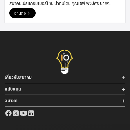
สมาคมโปรแกรมเมอร์ไทย นำทีมโดย คุณเซฟ พงษ์ศิริ นายก
เพื่อผลักดันการพัฒนาอุตสาหกรรมเทคโนโลยีไทย และเปิดโอกาส
สมาคม, คุณเกรท สรวิศ อุปนายกสมาคม, คุณภูมิ ณัฐนันท์
ให้เกิดการต่อยอดนวัตกรรมที่เป็นประโยชน์ต่อสังคมและเศรษฐกิจ
อ่านต่อ
กรรมการสมาคม และคุณโม กฤษฎา กรรมการสมาคม เข้าร่วมงาน
ในอนาคต #TPA #ThaiProgrammer #MOU #TPAPartner
“AI for Thailand” ซึ่งจัดขึ้นโดย Alibaba Cloud เมื่อวันที่ 9
พฤษภาคม 2568 ณ กรุงเทพ งานดังกล่าวจัดขึ้นเพื่อส่งเสริม
ความรู้ ความเข้าใจ และศักยภาพของนักพัฒนาซอฟต์แวร์ ผู้
ประกอบการ รวมถึงผู้ที่สนใจเทคโนโลยีในประเทศไทย ให้สามารถนำ
เทคโนโลยีปัญญาประดิษฐ์ หรือ Artificial Intelligence มา
ประยุกต์ใช้ในการพัฒนาโซลูชันดิจิทัล การสร้างนวัตกรรม และการ
ต่อยอดธุรกิจได้อย่างมีประสิทธิภาพ ตอบรับกับทิศทางของ
เศรษฐกิจดิจิทัลที่กำลังเติบโตอย่างรวดเร็วในปัจจุบัน ภายในงานมี
เกี่ยวกับสมาคม
การบรรยายและนำเสนอเนื้อหาจากผู้เชี่ยวชาญของ Alibaba
Cloud ซึ่งได้ถ่ายทอดองค์ความรู้เกี่ยวกับเทคโนโลยี AI ล่าสุด รวม
สนับสนุน
ถึงแนวโน้มการพัฒนาแพลตฟอร์ม AI และบริการด้าน Cloud ที่
สมาชิก
กำลังมีบทบาทสำคัญในระดับโลก นอกจากนี้ยังมีการนำเสนอกรณี
ศึกษาการประยุกต์ใช้ AI ในหลากหลายอุตสาหกรรม เช่น […]