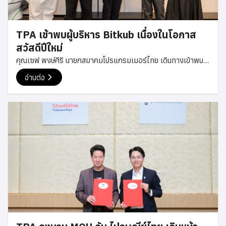
TPA เข้าพบผู้บริหาร Bitkub เนื่องในโอกาส
สวัสดีปีใหม่
คุณเซฟ พงษ์ศิริ นายกสมาคมโปรแกรมเมอร์ไทย เดินทางเข้าพบ
คุณทวีทรัพย์ ราวรรณ์ ผู้ร่วมก่อตั้งและกรรมการบริหารของ
อ่านต่อ
Bitkub Group เนื่องในโอกาสสวัสดีปีใหม่ เพื่อส่งมอบคำอวยพร
และพูดคุยกันอย่างเป็นกันเอง ในโอกาสนี้ ทั้งสองฝ่ายได้ร่วมแลก
เปลี่ยนมุมมองเกี่ยวกับแนวโน้มเทคโนโลยีและอุตสาหกรรมดิจิทัล
ตลอดจนแนวทางการพัฒนาศักยภาพของนักพัฒนาและบุคลากร
ด้านเทคโนโลยีในประเทศไทย รวมถึงโอกาสในการสร้างความร่วม
มือระหว่างภาคเอกชนและชุมชนนักพัฒนาในอนาคต การพบปะครั้ง
นี้ยังสะท้อนถึงความตั้งใจของสมาคมโปรแกรมเมอร์ไทยในการ
สร้างเครือข่ายความร่วมมือกับองค์กรชั้นนำในอุตสาหกรรม
เทคโนโลยี เพื่อสนับสนุนการพัฒนาองค์ความรู้ การสร้างโอกาส
ใหม่ ๆ ให้กับนักพัฒนาไทย และร่วมกันผลักดันระบบนิเวศด้าน
เทคโนโลยีของประเทศให้เติบโตอย่างต่อเนื่อง สมาคม
โปรแกรมเมอร์ไทยขอขอบคุณ Bitkub Group สำหรับการต้อนรับ