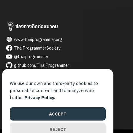
ช่องทางติดต่อสมาคม
www.thaiprogrammer.org
ThaiProgrammerSociety
@thaiprogrammer
github.com/ThaiProgrammer
thaiprogrammer
thai_programmer
We use our own and third-party cookies to
personalize content and to analyze web
contact@thaiprogrammer.org
traffic.
Privacy Policy.
จันทร์ - ศุกร์
9.00 - 21.00 น.
ACCEPT
REJECT