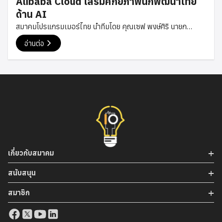
Alibaba Cloud เสริมศักยภาพนักพัฒนาไทย
ตกลงในครั้งนี้นับเป็นอีกก้าวสำคัญของสมาคมโปรแกรมเมอร์ไทย
ด้าน AI
ในการสร้างเครือข่ายความร่วมมือกับองค์กรชั้นนำของประเทศ
สมาคมโปรแกรมเมอร์ไทย นำทีมโดย คุณเซฟ พงษ์ศิริ นายก
เพื่อผลักดันการพัฒนาอุตสาหกรรมเทคโนโลยีไทย และเปิดโอกาส
สมาคม, คุณเกรท สรวิศ อุปนายกสมาคม, คุณภูมิ ณัฐนันท์
ให้เกิดการต่อยอดนวัตกรรมที่เป็นประโยชน์ต่อสังคมและเศรษฐกิจ
อ่านต่อ
กรรมการสมาคม และคุณโม กฤษฎา กรรมการสมาคม เข้าร่วมงาน
ในอนาคต #TPA #ThaiProgrammer #MOU #TPAPartner
“AI for Thailand” ซึ่งจัดขึ้นโดย Alibaba Cloud เมื่อวันที่ 9
พฤษภาคม 2568 ณ กรุงเทพ งานดังกล่าวจัดขึ้นเพื่อส่งเสริม
ความรู้ ความเข้าใจ และศักยภาพของนักพัฒนาซอฟต์แวร์ ผู้
ประกอบการ รวมถึงผู้ที่สนใจเทคโนโลยีในประเทศไทย ให้สามารถนำ
เทคโนโลยีปัญญาประดิษฐ์ หรือ Artificial Intelligence มา
ประยุกต์ใช้ในการพัฒนาโซลูชันดิจิทัล การสร้างนวัตกรรม และการ
ต่อยอดธุรกิจได้อย่างมีประสิทธิภาพ ตอบรับกับทิศทางของ
เศรษฐกิจดิจิทัลที่กำลังเติบโตอย่างรวดเร็วในปัจจุบัน ภายในงานมี
เกี่ยวกับสมาคม
การบรรยายและนำเสนอเนื้อหาจากผู้เชี่ยวชาญของ Alibaba
Cloud ซึ่งได้ถ่ายทอดองค์ความรู้เกี่ยวกับเทคโนโลยี AI ล่าสุด รวม
สนับสนุน
ถึงแนวโน้มการพัฒนาแพลตฟอร์ม AI และบริการด้าน Cloud ที่
สมาชิก
กำลังมีบทบาทสำคัญในระดับโลก นอกจากนี้ยังมีการนำเสนอกรณี
ศึกษาการประยุกต์ใช้ AI ในหลากหลายอุตสาหกรรม เช่น […]