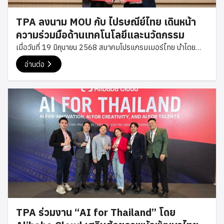
เทคโนโลยีของประเทศให้เติบโตอย่างต่อเนื่อง สมาคม
โปรแกรมเมอร์ไทยขอขอบคุณ Bitkub Group สำหรับการต้อนรับ
TPA ลงนาม MOU กับ ไปรษณีย์ไทย เดินหน้า
อย่างอบอุ่น และขออวยพรให้ปีใหม่นี้เป็นปีแห่งความสำเร็จและการ
ความร่วมมือด้านเทคโนโลยีและนวัตกรรม
เติบโตอย่างต่อเนื่อง #TPA #ThaiProgrammer #Bitkub
เมื่อวันที่ 19 มิถุนายน 2568 สมาคมโปรแกรมเมอร์ไทย นำโดย
#TechCommunity
คุณเซฟ พงษ์ศิริ นายกสมาคม และ คุณโม กฤษฎา กรรมการ
อ่านต่อ
สมาคม เข้าร่วมพิธีลงนามบันทึกข้อตกลงความร่วมมือ (MOU) กับ
บริษัท ไปรษณีย์ไทย จำกัด โดยมี ดร.ดนันท์ สุภัทรพันธุ์ กรรมการผู้
จัดการใหญ่ พร้อมทีมผู้บริหารให้การต้อนรับและร่วมลงนามในครั้ง
นี้ ความร่วมมือดังกล่าวมีวัตถุประสงค์เพื่อส่งเสริมการพัฒนา
เทคโนโลยีและนวัตกรรมด้านดิจิทัล รวมถึงการแลกเปลี่ยนองค์
ความรู้ระหว่างภาคเทคโนโลยีและภาคธุรกิจ เพื่อยกระดับศักยภาพ
ของนักพัฒนาและองค์กรไทยให้สามารถปรับตัวต่อการเปลี่ยนแปลง
ของโลกดิจิทัลได้อย่างมีประสิทธิภาพ พร้อมสนับสนุนการเติบโตของ
ธุรกิจไทยให้แข็งแกร่งในยุคเศรษฐกิจดิจิทัล พิธีลงนามจัดขึ้น ณ
ไปรษณีย์ไทย สำนักงานใหญ่ ท่ามกลางบรรยากาศแห่งความร่วม
มือและวิสัยทัศน์ร่วมกันของทั้งสององค์กร ที่มุ่งขับเคลื่อนการ
พัฒนาเทคโนโลยีและนวัตกรรมของประเทศ พร้อมส่งเสริมการ
TPA ร่วมงาน “AI for Thailand” โดย
เติบโตของเศรษฐกิจดิจิทัลไทยอย่างยั่งยืน การลงนามบันทึกข้อ