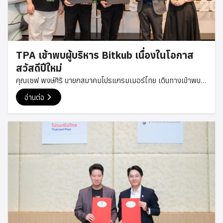
TPA เข้าพบผู้บริหาร Bitkub เนื่องในโอกาส
สวัสดีปีใหม่
คุณเซฟ พงษ์ศิริ นายกสมาคมโปรแกรมเมอร์ไทย เดินทางเข้าพบ
คุณทวีทรัพย์ ราวรรณ์ ผู้ร่วมก่อตั้งและกรรมการบริหารของ
อ่านต่อ
Bitkub Group เนื่องในโอกาสสวัสดีปีใหม่ เพื่อส่งมอบคำอวยพร
และพูดคุยกันอย่างเป็นกันเอง ในโอกาสนี้ ทั้งสองฝ่ายได้ร่วมแลก
เปลี่ยนมุมมองเกี่ยวกับแนวโน้มเทคโนโลยีและอุตสาหกรรมดิจิทัล
ตลอดจนแนวทางการพัฒนาศักยภาพของนักพัฒนาและบุคลากร
ด้านเทคโนโลยีในประเทศไทย รวมถึงโอกาสในการสร้างความร่วม
มือระหว่างภาคเอกชนและชุมชนนักพัฒนาในอนาคต การพบปะครั้ง
นี้ยังสะท้อนถึงความตั้งใจของสมาคมโปรแกรมเมอร์ไทยในการ
สร้างเครือข่ายความร่วมมือกับองค์กรชั้นนำในอุตสาหกรรม
เทคโนโลยี เพื่อสนับสนุนการพัฒนาองค์ความรู้ การสร้างโอกาส
ใหม่ ๆ ให้กับนักพัฒนาไทย และร่วมกันผลักดันระบบนิเวศด้าน