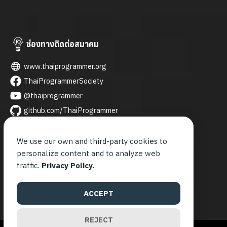
ช่องทางติดต่อสมาคม
www.thaiprogrammer.org
ThaiProgrammerSociety
@thaiprogrammer
github.com/ThaiProgrammer
thaiprogrammer
thai_programmer
We use our own and third-party cookies to
personalize content and to analyze web
contact@thaiprogrammer.org
traffic.
Privacy Policy.
จันทร์ - ศุกร์
9.00 - 21.00 น.
ACCEPT
REJECT