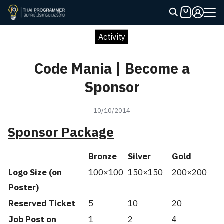
Skip
to
Search
content
Activity
for:
Code Mania | Become a
Sponsor
10/10/2014
Sponsor Package
Bronze
Silver
Gold
Logo Size (on
100×100
150×150
200×200
Poster)
Reserved Ticket
5
10
20
Job Post on
1
2
4