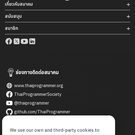
เกี่ยวกับสมาคม
ไปรษณีย์ไทย สำนักงานใหญ่ ท่ามกลางบรรยากาศแห่งความร่วม
มือและวิสัยทัศน์ร่วมกันของทั้งสององค์กร ที่มุ่งขับเคลื่อนการ
สนับสนุน
พัฒนาเทคโนโลยีและนวัตกรรมของประเทศ พร้อมส่งเสริมการ
สมาชิก
เติบโตของเศรษฐกิจดิจิทัลไทยอย่างยั่งยืน การลงนามบันทึกข้อ
ตกลงในครั้งนี้นับเป็นอีกก้าวสำคัญของสมาคมโปรแกรมเมอร์ไทย
ในการสร้างเครือข่ายความร่วมมือกับองค์กรชั้นนำของประเทศ
เพื่อผลักดันการพัฒนาอุตสาหกรรมเทคโนโลยีไทย และเปิดโอกาส
ให้เกิดการต่อยอดนวัตกรรมที่เป็นประโยชน์ต่อสังคมและเศรษฐกิจ
ในอนาคต #TPA #ThaiProgrammer #MOU #TPAPartner
ช่องทางติดต่อสมาคม
www.thaiprogrammer.org
ThaiProgrammerSociety
@thaiprogrammer
github.com/ThaiProgrammer
thaiprogrammer
thai_programmer
We use our own and third-party cookies to