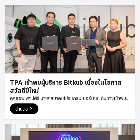
TPA เข้าพบผู้บริหาร Bitkub เนื่องในโอกาส
สวัสดีปีใหม่
คุณเซฟ พงษ์ศิริ นายกสมาคมโปรแกรมเมอร์ไทย เดินทางเข้าพบ
คุณทวีทรัพย์ ราวรรณ์ ผู้ร่วมก่อตั้งและกรรมการบริหารของ
อ่านต่อ
Bitkub Group เนื่องในโอกาสสวัสดีปีใหม่ เพื่อส่งมอบคำอวยพร
และพูดคุยกันอย่างเป็นกันเอง ในโอกาสนี้ ทั้งสองฝ่ายได้ร่วมแลก
เปลี่ยนมุมมองเกี่ยวกับแนวโน้มเทคโนโลยีและอุตสาหกรรมดิจิทัล
ตลอดจนแนวทางการพัฒนาศักยภาพของนักพัฒนาและบุคลากร