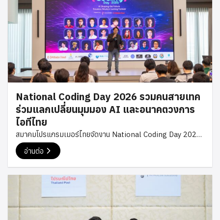
ด้านเทคโนโลยีในประเทศไทย รวมถึงโอกาสในการสร้างความร่วม
มือระหว่างภาคเอกชนและชุมชนนักพัฒนาในอนาคต การพบปะครั้ง
นี้ยังสะท้อนถึงความตั้งใจของสมาคมโปรแกรมเมอร์ไทยในการ
สร้างเครือข่ายความร่วมมือกับองค์กรชั้นนำในอุตสาหกรรม
เทคโนโลยี เพื่อสนับสนุนการพัฒนาองค์ความรู้ การสร้างโอกาส
ใหม่ ๆ ให้กับนักพัฒนาไทย และร่วมกันผลักดันระบบนิเวศด้าน
เทคโนโลยีของประเทศให้เติบโตอย่างต่อเนื่อง สมาคม
โปรแกรมเมอร์ไทยขอขอบคุณ Bitkub Group สำหรับการต้อนรับ
National Coding Day 2026 รวมคนสายเทค
อย่างอบอุ่น และขออวยพรให้ปีใหม่นี้เป็นปีแห่งความสำเร็จและการ
ร่วมแลกเปลี่ยนมุมมอง AI และอนาคตวงการ
เติบโตอย่างต่อเนื่อง #TPA #ThaiProgrammer #Bitkub
ไอทีไทย
#TechCommunity
สมาคมโปรแกรมเมอร์ไทยจัดงาน National Coding Day 2026
เมื่อวันที่ 24 มกราคม 2569 ณ Club Siam Glowfish โดยมีนัก
อ่านต่อ
พัฒนาเทคโนโลยี ผู้เชี่ยวชาญในอุตสาหกรรมดิจิทัล และผู้ที่สนใจ
ด้านการเขียนโปรแกรมเข้าร่วมงานอย่างคึกคัก งาน National
Coding Day ถือเป็นงานคอนเฟอเรนซ์ประจำปีของสมาคม
โปรแกรมเมอร์ไทย ที่เปิดพื้นที่ให้บุคลากรสายเทคโนโลยีได้พบปะ
แลกเปลี่ยนความรู้ และร่วมกันมองภาพอนาคตของวงการไอทีไทย
ภายใต้แนวคิด“AI Shaping the Future : Timeless Wisdom