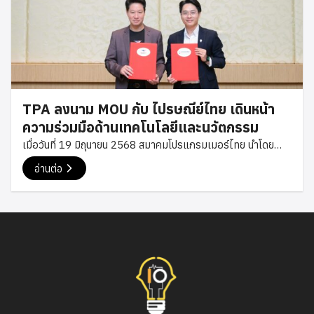
Lasting Forever” ซึ่งสะท้อนถึงบทบาทของปัญญาประดิษฐ์ (AI)
ที่กำลังเข้ามามีอิทธิพลต่อโลกเทคโนโลยี ควบคู่กับหลักการและ
แนวคิดด้านการพัฒนาซอฟต์แวร์ที่ยังคงคุณค่าเหนือกาลเวลา
ภายในงานแบ่งกิจกรรมออกเป็นหลายช่วง โดยในช่วงเช้ามีเวที
Conference ที่นำเสนอภาพรวมแนวโน้มเทคโนโลยี AI การ
เปลี่ยนแปลงของตลาดแรงงานสายเทค และบทบาทของมนุษย์ในยุค
TPA ลงนาม MOU กับ ไปรษณีย์ไทย เดินหน้า
ที่ AI กลายเป็นส่วนหนึ่งขององค์กรต่าง ๆ มากขึ้น ขณะที่ช่วงบ่ายมี
ความร่วมมือด้านเทคโนโลยีและนวัตกรรม
การจัด Session แบบ Track แยกหัวข้อ ทั้งด้านการประยุกต์ใช้
เมื่อวันที่ 19 มิถุนายน 2568 สมาคมโปรแกรมเมอร์ไทย นำโดย
AI […]
คุณเซฟ พงษ์ศิริ นายกสมาคม และ คุณโม กฤษฎา กรรมการ
อ่านต่อ
สมาคม เข้าร่วมพิธีลงนามบันทึกข้อตกลงความร่วมมือ (MOU) กับ
บริษัท ไปรษณีย์ไทย จำกัด โดยมี ดร.ดนันท์ สุภัทรพันธุ์ กรรมการผู้
จัดการใหญ่ พร้อมทีมผู้บริหารให้การต้อนรับและร่วมลงนามในครั้ง
นี้ ความร่วมมือดังกล่าวมีวัตถุประสงค์เพื่อส่งเสริมการพัฒนา
เทคโนโลยีและนวัตกรรมด้านดิจิทัล รวมถึงการแลกเปลี่ยนองค์
ความรู้ระหว่างภาคเทคโนโลยีและภาคธุรกิจ เพื่อยกระดับศักยภาพ
ของนักพัฒนาและองค์กรไทยให้สามารถปรับตัวต่อการเปลี่ยนแปลง
ของโลกดิจิทัลได้อย่างมีประสิทธิภาพ พร้อมสนับสนุนการเติบโตของ
ธุรกิจไทยให้แข็งแกร่งในยุคเศรษฐกิจดิจิทัล พิธีลงนามจัดขึ้น ณ