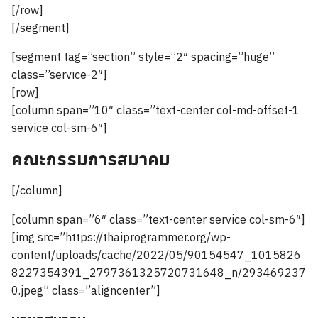
[/row]
[/segment]
[segment tag=”section” style=”2″ spacing=”huge”
class=”service-2″]
[row]
[column span=”10″ class=”text-center col-md-offset-1
service col-sm-6″]
คณะกรรมการสมาคม
[/column]
[column span=”6″ class=”text-center service col-sm-6″]
[img src=”https://thaiprogrammer.org/wp-
content/uploads/cache/2022/05/90154547_1015826
8227354391_2797361325720731648_n/293469237
0.jpeg” class=”aligncenter”]