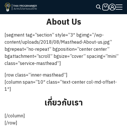
Skip
to
Search
content
About Us
for:
[segment tag=”section” style=”3″ bgimg=”/wp-
content/uploads/2018/08/Masthead-About-us.jpg”
bgrepeat=”no-repeat” bgposition=”center center”
bgattachment=”scroll” bgsize=”cover” spacing=”mini”
class=”service-masthead”]
[row class=”inner-masthead”]
[column span=”10″ class=”text-center col-md-offset-
1″]
เกี่ยวกับเรา
[/column]
[/row]