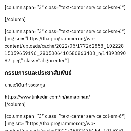
[column span=”3″ class=”text-center service col-sm-6″]
[/column]
[column span=”3″ class=”text-center service col-sm-6″]
[img src=”https://thaiprogrammer.org/wp-
content/uploads/cache/2022/05/177262858_102228
15059659196_2805006410580863403_n/14893890
87.jpeg” class=”aligncenter”]
กรรมการและประชาสัมพันธ์
นายอภินันท์ วรตระกูล
https://www.linkedin.com/in/iamapinan/
[/column]
[column span=”3″ class=”text-center service col-sm-6″]
[img src=”https://thaiprogrammer.org/wp-
content/uploads/cache/2022/05/92435154_1015851