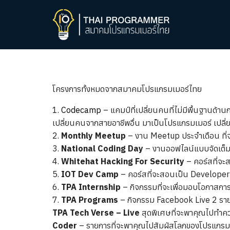
Skip
to
content
Se
fo
โครงการทั้งหมดจากสมาคมโปรแกรมเมอร์ไทย
1.
Codecamp
– แคมป์ที่เปลี่ยนคนที่ไม่มีพื้นฐานด
เปลี่ยนคนจากสายอาชีพอื่น มาเป็นโปรแกรมเมอร์ เปลี่
2.
Monthly Meetup
– งาน Meetup ประจำเดือน ที่จะเ
3.
National Coding Day
– งานออฟไลน์แบบจัดเต็ม
4.
Whitehat Hacking For Security
– คอร์สที่จะ
5.
IOT Dev Camp
– คอร์สที่จะสอนเป็น Developer
6.
TPA Internship
– กิจกรรมที่จะเพื่อมอบโอกาสการ
7.
TPA Programs
– กิจกรรม Facebook Live 2 รา
TPA Tech Verse – Live
สุดพิเศษที่จะพาคุณไปทำควา
Coder
– รายการที่จะพาคุณไปสัมผัสโลกของโปรแกรมเม