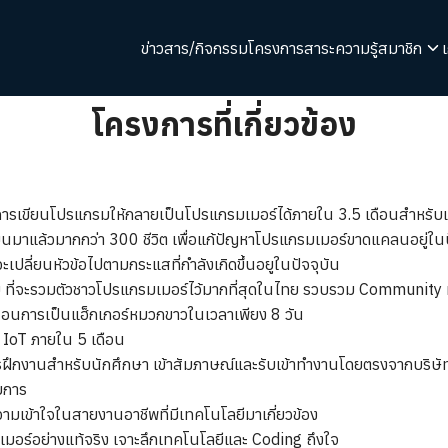
ข่าวสาร/กิจกรรม
โครงการ
สาระความรู้
สมาชิก
arch
โครงการที่เกี่ยวข้อง
r:
้านการเขียนโปรแกรมให้กลายเป็นโปรแกรมเมอร์ได้ภายใน 3.5 เดือนสำหร
ยนมาแล้วมากกว่า 300 ชีวิต เพื่อแก้ปัญหาโปรแกรมเมอร์ขาดแคลนอยู่ในป
ปลี่ยนหัวข้อไปตามกระแสที่กำลังเกิดขึ้นอยูในปัจจุบัน
 ที่จะรวมตัวชาวโปรแกรมเมอร์ไว้มากที่สุดในไทย รวบรวม Community
สอนการเป็นแฮ็กเกอร์หมวกขาวในเวลาเพียง 8 วัน
 IoT ภายใน 5 เดือน
ฝึกงานสำหรับนักศึกษา เข้าสัมภาษณ์และรับเข้าทำงานโดยตรงจากบริษัท
ยการ
มเข้าใจในสายงานอาชีพที่มีเทคโนโลยีมาเกี่ยวข้อง
อร์อย่างแท้จริง เจาะลึกเทคโนโลยีและ Coding ถึงใจ